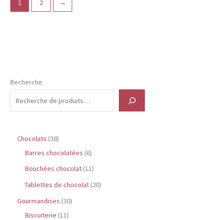
1
2
→
Recherche
3
Chocolats
38
8
6
Barres chocolatées
6
p
p
1
Bouchées chocolat
11
r
r
1
2
Tablettes de chocolat
20
o
o
p
0
3
Gourmandises
30
d
d
r
p
1
0
Biscuiterie
11