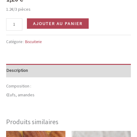
1.2€/3 pièces
quantité
AJOUTER AU PANIER
de
Amaretti
Catégorie :
Biscuiterie
Description
Composition :
Œufs, amandes
Produits similaires