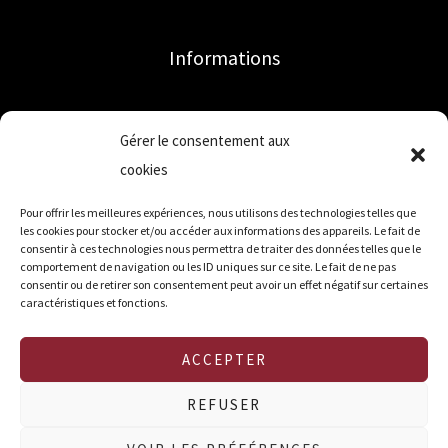
Informations
Accueil
Gérer le consentement aux
Mon compte
cookies
Qui sommes-nous ?
Contact
Pour offrir les meilleures expériences, nous utilisons des technologies telles que
les cookies pour stocker et/ou accéder aux informations des appareils. Le fait de
Mentions légales
consentir à ces technologies nous permettra de traiter des données telles que le
comportement de navigation ou les ID uniques sur ce site. Le fait de ne pas
CGV
consentir ou de retirer son consentement peut avoir un effet négatif sur certaines
CGU
caractéristiques et fonctions.
Politique de cookies (UE)
ACCEPTER
REFUSER
Copyright © 2026 Choubeurrepomme