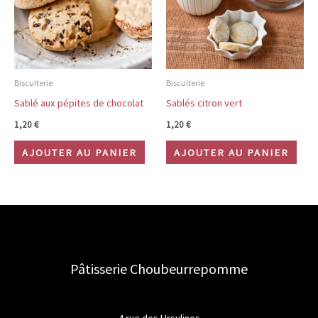
Biscuiterie
Biscuiterie
Sablé aux pépites de chocolat
Sablés citron vert
1,20
€
1,20
€
AJOUTER AU PANIER
AJOUTER AU PANIER
Pâtisserie Choubeurrepomme