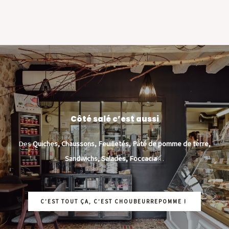
Côté salé c’est aussi
Des
Quiches, Chaussons, Feuilletés, Pâté de pomme de terre,
Sandwichs, Salades, Foccacia
…
C’EST TOUT ÇA, C’EST CHOUBEURREPOMME !