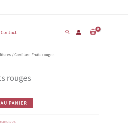
Rechercher
Contact
fitures
/ Confiture Fruits rouges
ts rouges
AU PANIER
mandises