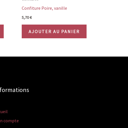
Confiture Poire, vanille
5,70
€
AJOUTER AU PANIER
formations
ueil
n compte