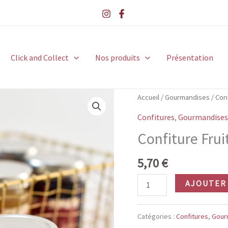
Click and Collect
Nos produits
Présentation
Accueil
/
Gourmandises
/
Con
Confitures
,
Gourmandises
Confiture Frui
5,70
€
quantité
AJOUTER 
de
Confiture
Catégories :
Confitures
,
Gour