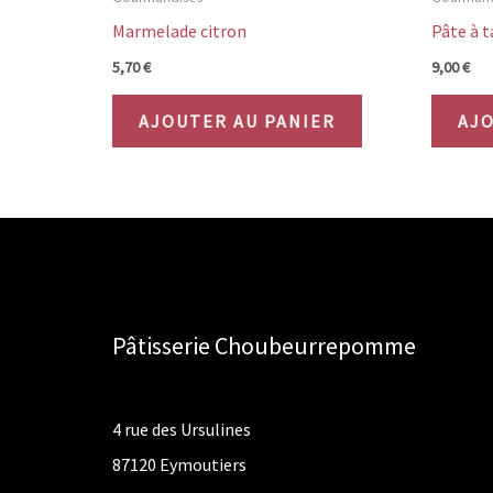
Marmelade citron
Pâte à t
5,70
€
9,00
€
AJOUTER AU PANIER
AJO
Pâtisserie Choubeurrepomme
4 rue des Ursulines
87120 Eymoutiers