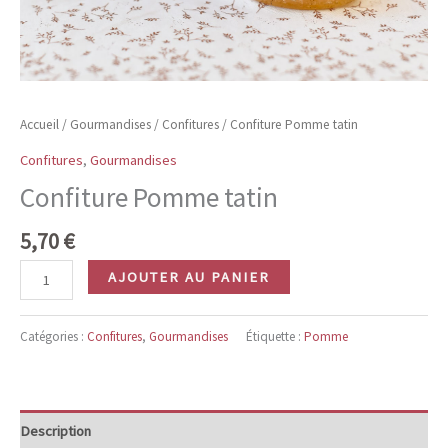
Accueil
/
Gourmandises
/
Confitures
/ Confiture Pomme tatin
Confitures
,
Gourmandises
Confiture Pomme tatin
5,70
€
quantité
AJOUTER AU PANIER
de
Confiture
Catégories :
Confitures
,
Gourmandises
Étiquette :
Pomme
Pomme
tatin
Description