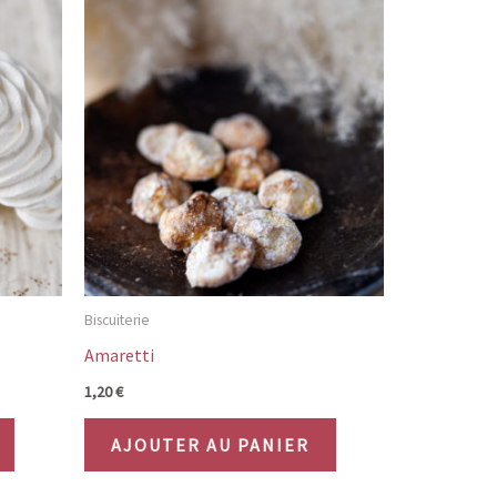
Biscuiterie
Amaretti
1,20
€
AJOUTER AU PANIER