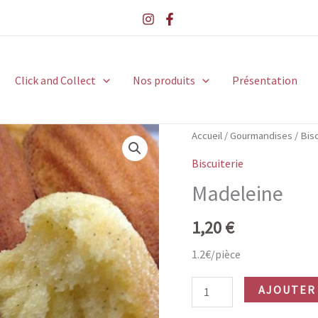
Click and Collect
Nos produits
Présentation
Accueil
/
Gourmandises
/
Bisc
Biscuiterie
Madeleine
1,20
€
1.2€/pièce
quantité
AJOUTER 
de