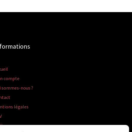
formations
ueil
n compte
i sommes-nous ?
ntact
ntions légales
V
U