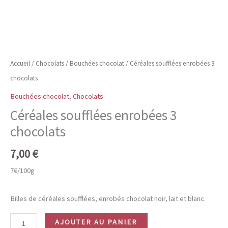
Accueil
/
Chocolats
/
Bouchées chocolat
/ Céréales soufflées enrobées 3
chocolats
Bouchées chocolat
,
Chocolats
Céréales soufflées enrobées 3
chocolats
7,00
€
7€/100g
Billes de céréales soufflées, enrobés chocolat noir, lait et blanc.
quantité
AJOUTER AU PANIER