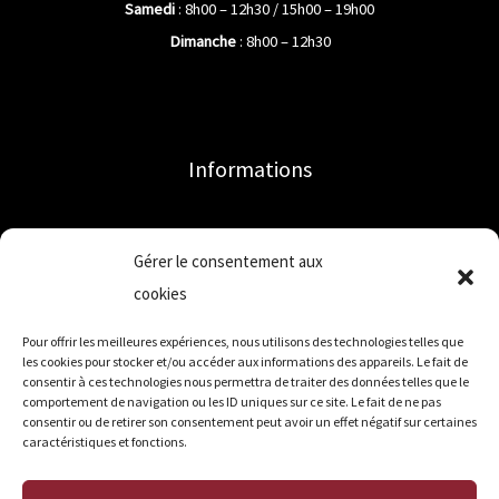
Samedi
: 8h00 – 12h30 / 15h00 – 19h00
Dimanche
: 8h00 – 12h30
Informations
Accueil
Gérer le consentement aux
Mon compte
cookies
Qui sommes-nous ?
Pour offrir les meilleures expériences, nous utilisons des technologies telles que
Contact
les cookies pour stocker et/ou accéder aux informations des appareils. Le fait de
Mentions légales
consentir à ces technologies nous permettra de traiter des données telles que le
comportement de navigation ou les ID uniques sur ce site. Le fait de ne pas
CGV
consentir ou de retirer son consentement peut avoir un effet négatif sur certaines
CGU
caractéristiques et fonctions.
Politique de cookies (UE)