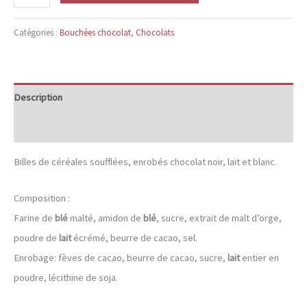
de
Céréales
Catégories :
Bouchées chocolat
,
Chocolats
soufflées
enrobées
3
Description
chocolats
Informations complémentaires
Billes de céréales soufflées, enrobés chocolat noir, lait et blanc.
Composition :
Farine de
blé
malté, amidon de
blé
, sucre, extrait de malt d’orge,
poudre de
lait
écrémé, beurre de cacao, sel.
Enrobage: fèves de cacao, beurre de cacao, sucre,
lait
entier en
poudre, lécithine de soja.