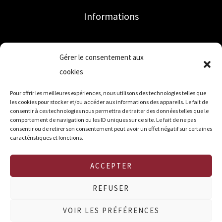
Informations
Accueil
Gérer le consentement aux
Mon compte
cookies
Qui sommes-nous ?
Pour offrir les meilleures expériences, nous utilisons des technologies telles que
Contact
les cookies pour stocker et/ou accéder aux informations des appareils. Le fait de
Mentions légales
consentir à ces technologies nous permettra de traiter des données telles que le
comportement de navigation ou les ID uniques sur ce site. Le fait de ne pas
CGV
consentir ou de retirer son consentement peut avoir un effet négatif sur certaines
CGU
caractéristiques et fonctions.
Politique de cookies (UE)
ACCEPTER
REFUSER
Copyright © 2026 Choubeurrepomme
VOIR LES PRÉFÉRENCES