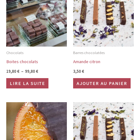
Chocolats
Barres chocolatées
Boites chocolats
Amande citron
Plage
19,80
€
–
99,80
€
3,50
€
de
prix :
LIRE LA SUITE
AJOUTER AU PANIER
19,80 €
à
99,80 €