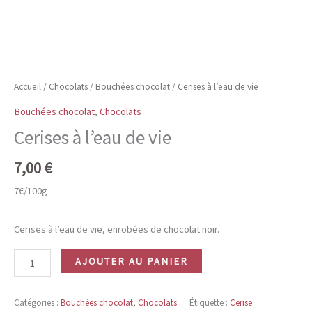
Accueil
/
Chocolats
/
Bouchées chocolat
/ Cerises à l’eau de vie
Bouchées chocolat
,
Chocolats
Cerises à l’eau de vie
7,00
€
7€/100g
Cerises à l’eau de vie, enrobées de chocolat noir.
quantité
AJOUTER AU PANIER
de
Cerises
Catégories :
Bouchées chocolat
,
Chocolats
Étiquette :
Cerise