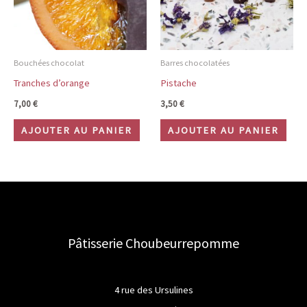
Bouchées chocolat
Barres chocolatées
Tranches d’orange
Pistache
7,00
€
3,50
€
AJOUTER AU PANIER
AJOUTER AU PANIER
Pâtisserie Choubeurrepomme
4 rue des Ursulines