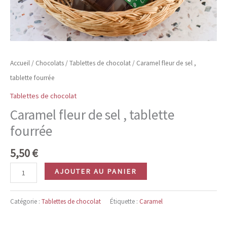
Accueil
/
Chocolats
/
Tablettes de chocolat
/ Caramel fleur de sel ,
tablette fourrée
Tablettes de chocolat
Caramel fleur de sel , tablette
fourrée
5,50
€
quantité
AJOUTER AU PANIER
de
Caramel
Catégorie :
Tablettes de chocolat
Étiquette :
Caramel
fleur