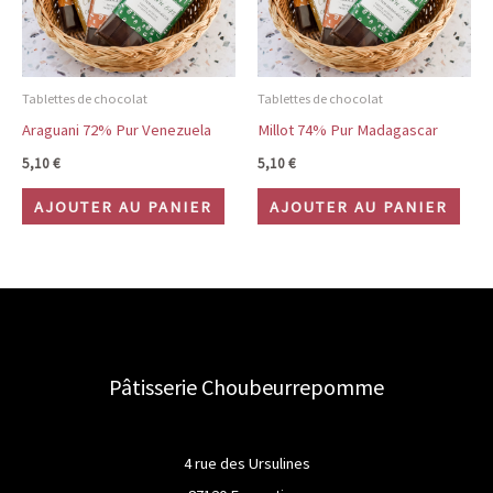
Tablettes de chocolat
Tablettes de chocolat
Araguani 72% Pur Venezuela
Millot 74% Pur Madagascar
5,10
€
5,10
€
AJOUTER AU PANIER
AJOUTER AU PANIER
Pâtisserie Choubeurrepomme
4 rue des Ursulines