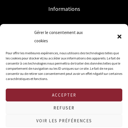
Informations
Accueil
Gérer le consentement aux
Mon compte
cookies
Qui sommes-nous ?
Contact
Pour offrir les meilleures expériences, nous utilisons des technologies telles que
les cookies pour stocker et/ou accéder aux informations des appareils. Le fait de
Mentions légales
consentir à ces technologies nous permettra de traiter des données telles que le
comportement de navigation ou les ID uniques sur ce site. Le fait de ne pas
CGV
consentir ou de retirer son consentement peut avoir un effet négatif sur certaines
CGU
caractéristiques et fonctions.
Politique de cookies (UE)
ACCEPTER
REFUSER
Copyright © 2026 Choubeurrepomme
VOIR LES PRÉFÉRENCES