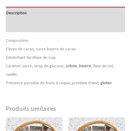
de
sel
Description
,
Informations complémentaires
tablette
fourrée
Composition :
Fèves de cacao, sucre beurre de cacao.
Émulsifiant: lécithine de soja.
Caramel: sucre, sirop de glucose,
crème
,
beurre
, fleur de sel,
vanille.
Présence possible de fruits à coque, protéine d’œuf,
gluten
.
Produits similaires