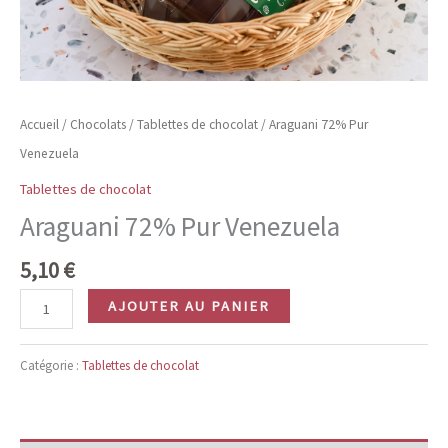
Accueil
/
Chocolats
/
Tablettes de chocolat
/ Araguani 72% Pur
Venezuela
Tablettes de chocolat
Araguani 72% Pur Venezuela
5,10
€
quantité
AJOUTER AU PANIER
de
Araguani
Catégorie :
Tablettes de chocolat
72%
Pur
Venezuela