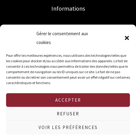
Informations
Accueil
Gérer le consentement aux
Mon compte
cookies
Qui sommes-nous ?
Contact
Pour offrir les meilleures expériences, nous utilisons des technologies telles que
les cookies pour stocker et/ou accéder aux informations des appareils. Le fait de
Mentions légales
consentir à ces technologies nous permettra de traiter des données telles que le
comportement de navigation ou les ID uniques sur ce site. Le fait de ne pas
CGV
consentir ou de retirer son consentement peut avoir un effet négatif sur certaines
CGU
caractéristiques et fonctions.
Politique de cookies (UE)
ACCEPTER
REFUSER
Copyright © 2026 Choubeurrepomme
VOIR LES PRÉFÉRENCES