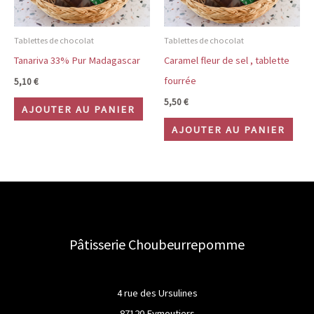
Tablettes de chocolat
Tablettes de chocolat
Tanariva 33% Pur Madagascar
Caramel fleur de sel , tablette
fourrée
5,10
€
5,50
€
AJOUTER AU PANIER
AJOUTER AU PANIER
Pâtisserie Choubeurrepomme
4 rue des Ursulines
87120 Eymoutiers