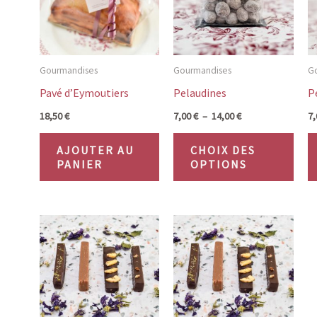
Gourmandises
Gourmandises
G
Pavé d’Eymoutiers
Pelaudines
P
Plage
18,50
€
7,00
€
–
14,00
€
7
de
Ce
prix :
AJOUTER AU
CHOIX DES
7,00 €
prod
PANIER
OPTIONS
à
14,00 €
a
plusi
varia
Les
opti
peuv