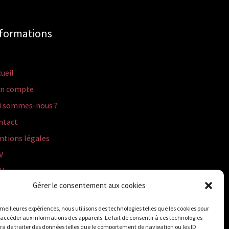
formations
ueil
n compte
i sommes-nous ?
ntact
ntions légales
V
U
Gérer le consentement aux cookies
itique de cookies (UE)
s meilleures expériences, nous utilisons des technologies telles que les cookies pour
 accéder aux informations des appareils. Le fait de consentir à ces technologies
a de traiter des données telles que le comportement de navigation ou les ID