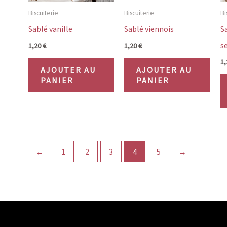
Biscuiterie
Biscuiterie
Bi
Sablé vanille
Sablé viennois
S
se
1,20
€
1,20
€
1
AJOUTER AU
AJOUTER AU
PANIER
PANIER
←
1
2
3
4
5
→