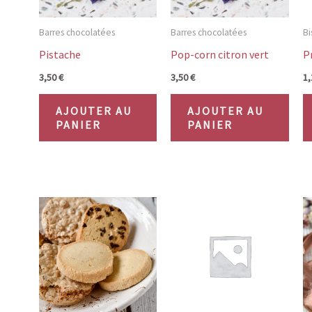
être
chois
Barres chocolatées
Barres chocolatées
Bi
sur
Pistache
Pop-corn citron vert
P
la
3,50
€
3,50
€
1
page
AJOUTER AU
AJOUTER AU
du
PANIER
PANIER
prod