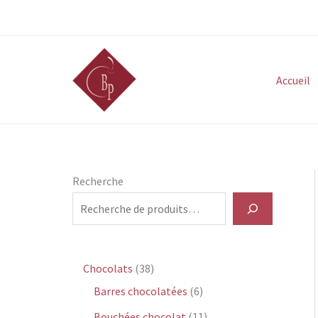
Aller
au
contenu
Accueil
Recherche
3
Chocolats
38
8
6
Barres chocolatées
6
p
p
1
Bouchées chocolat
11