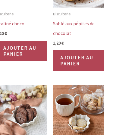
être
ies
choisies
scuiterie
Biscuiterie
sur
raliné choco
Sablé aux pépites de
la
chocolat
,20
€
page
1,20
€
AJOUTER AU
du
PANIER
AJOUTER AU
uit
produit
PANIER