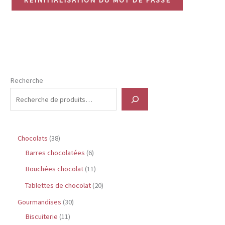
Recherche
3
Chocolats
38
8
6
Barres chocolatées
6
p
p
1
Bouchées chocolat
11
r
r
1
2
Tablettes de chocolat
20
o
o
p
0
3
Gourmandises
30
d
d
r
p
1
0
Biscuiterie
11
u
u