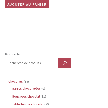
AJOUTER AU PANIER
Recherche
3
Chocolats
38
8
6
Barres chocolatées
6
p
p
1
Bouchées chocolat
11
r
r
1
2
Tablettes de chocolat
20