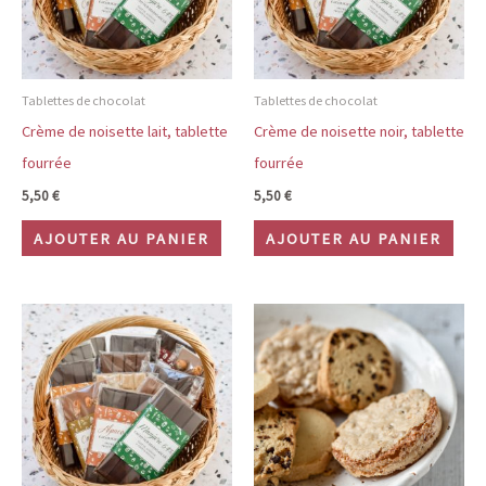
Tablettes de chocolat
Tablettes de chocolat
Crème de noisette lait, tablette
Crème de noisette noir, tablette
fourrée
fourrée
5,50
€
5,50
€
AJOUTER AU PANIER
AJOUTER AU PANIER