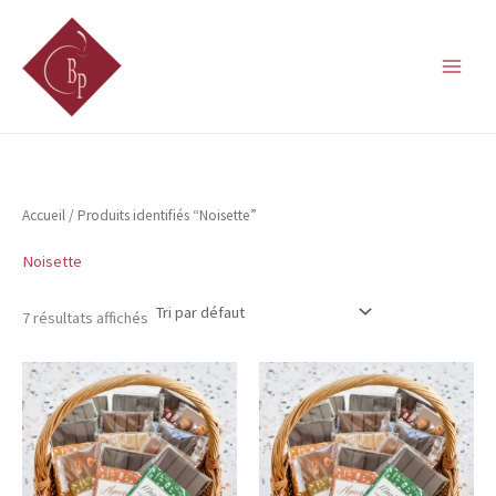
Aller
au
contenu
Accueil
/ Produits identifiés “Noisette”
Noisette
7 résultats affichés